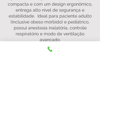
compacta e com um design ergonômico,
entrega alto nível de segurança e
estabilidade. Ideal para paciente adulto
(inclusive obeso mórbido) e pediátrico,
possui anestesia inalatória, controle
respiratório e modo de ventilação
avançado.
Orçamento
Saiba Mais
Estação de trabalho AX400/500